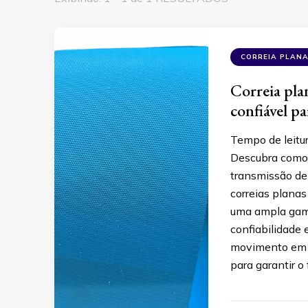
CORREIA PLAN
Correia plan
confiável p
Tempo de leitu
Descubra como 
transmissão de
correias plana
uma ampla gama
confiabilidade 
movimento em s
para garantir 